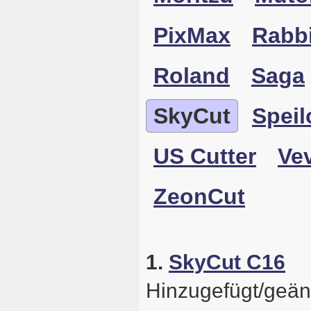
PixMax
Rabbi
Roland
Saga
SkyCut
Speil
US Cutter
Ve
ZeonCut
1.
SkyCut C16
Hinzugefügt/geän