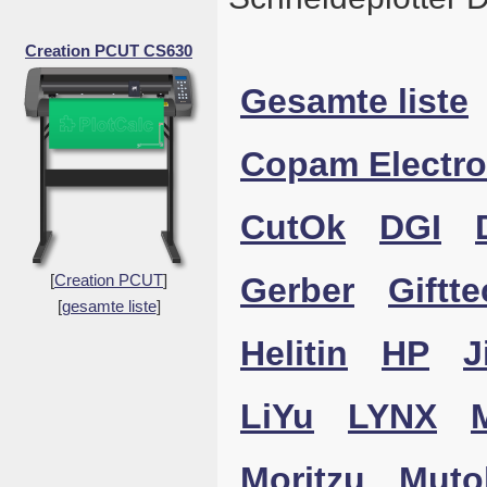
Creation PCUT CS630
Gesamte liste
Copam Electro
CutOk
DGI
[
Creation PCUT
]
Gerber
Giftte
[
gesamte liste
]
Helitin
HP
J
LiYu
LYNX
Moritzu
Muto