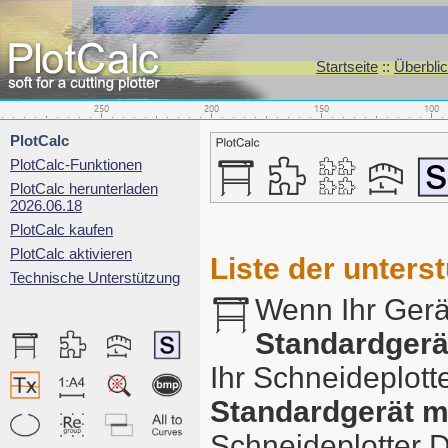
Startseite
::
Überblic
PlotCalc
PlotCalc-Funktionen
PlotCalc herunterladen
2026.06.18
PlotCalc kaufen
PlotCalc aktivieren
Liste der unters
Technische Unterstützung
Wenn Ihr Gerät
Standardgerä
Ihr Schneideplott
Standardgerät m
Schneideplotter D