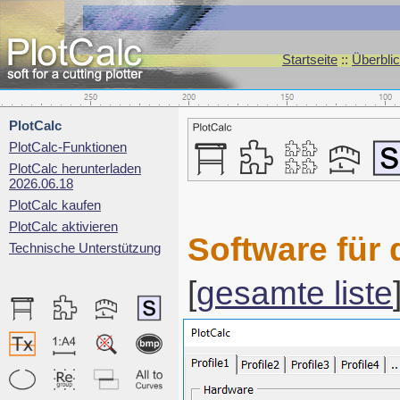
Startseite
::
Überblic
PlotCalc
PlotCalc-Funktionen
PlotCalc herunterladen
2026.06.18
PlotCalc kaufen
PlotCalc aktivieren
Software für
Technische Unterstützung
[
gesamte liste