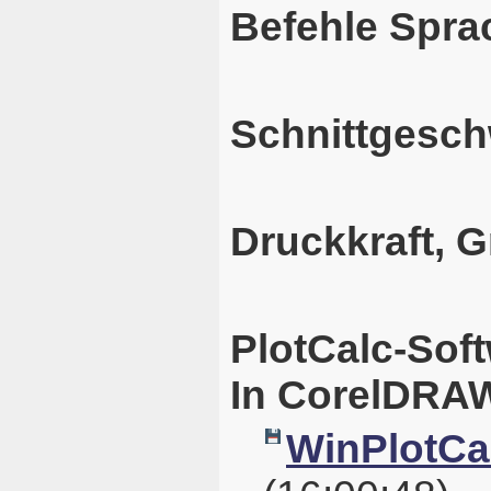
Befehle Spra
Schnittgesch
Druckkraft, 
PlotCalc-Sof
In CorelDRAW
WinPlotCal