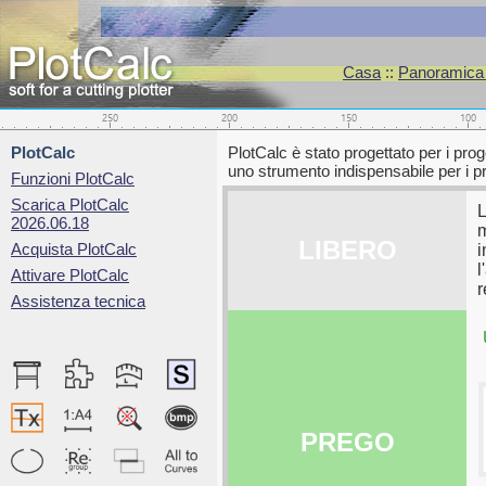
Casa
::
Panoramica d
PlotCalc
PlotCalc è stato progettato per i prog
uno strumento indispensabile per i pro
Funzioni PlotCalc
Scarica PlotCalc
L
2026.06.18
m
LIBERO
Acquista PlotCalc
i
l
Attivare PlotCalc
r
Assistenza tecnica
PREGO