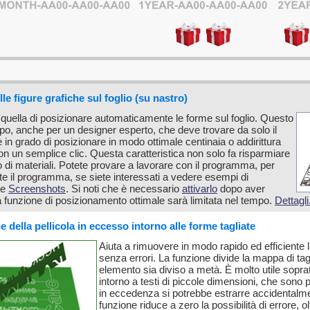
 figure grafiche sul foglio (su nastro)
è quella di posizionare automaticamente le forme sul foglio. Questo
mpo, anche per un designer esperto, che deve trovare da solo il
in grado di posizionare in modo ottimale centinaia o addirittura
on un semplice clic. Questa caratteristica non solo fa risparmiare
di materiali. Potete provare a lavorare con il programma, per
te il programma, se siete interessati a vedere esempi di
te
Screenshots
. Si noti che è necessario
attivarlo
dopo aver
la funzione di posizionamento ottimale sarà limitata nel tempo.
Dettagli.
 della pellicola in eccesso intorno alle forme tagliate
Aiuta a rimuovere in modo rapido ed efficiente la
senza errori. La funzione divide la mappa di ta
elemento sia diviso a metà. È molto utile sopra
intorno a testi di piccole dimensioni, che sono p
in eccedenza si potrebbe estrarre accidentalme
funzione riduce a zero la possibilità di errore, o