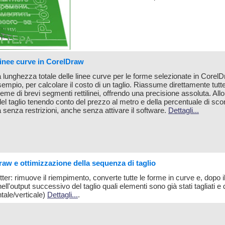
linee curve in CorelDraw
a lunghezza totale delle linee curve per le forme selezionate in CorelD
empio, per calcolare il costo di un taglio. Riassume direttamente tutte
eme di brevi segmenti rettilinei, offrendo una precisione assoluta. All
 del taglio tenendo conto del prezzo al metro e della percentuale di sco
senza restrizioni, anche senza attivare il software.
Dettagli...
raw e ottimizzazione della sequenza di taglio
otter: rimuove il riempimento, converte tutte le forme in curve e, dopo il
l'output successivo del taglio quali elementi sono già stati tagliati e 
tale/verticale)
Dettagli...
.