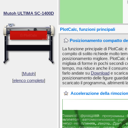
Mutoh ULTIMA SC-1400D
PlotCalc, funzioni principali
Posizionamento compatto delle
La funzione principale di PlotCalc 
compito di solito richiede molto te
posizionamento migliore. PlotCalc è 
migliaia di forme in pochi secondi c
tempo, ma riduce anche il consumo 
farlo andate su
Download
e scarica
[
Mutoh
]
posizionamento delle figure guarda
[
elenco completo
]
scaricato il programma, altrimenti 
Accelerazione della rimozione