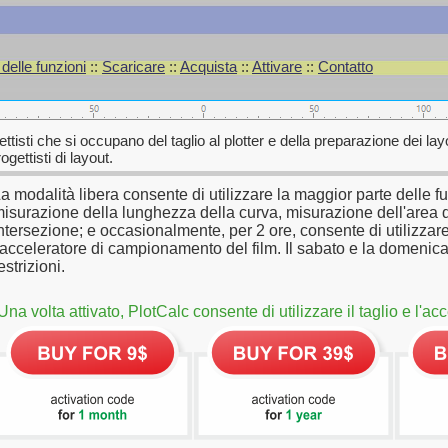
elle funzioni
::
Scaricare
::
Acquista
::
Attivare
::
Contatto
ettisti che si occupano del taglio al plotter e della preparazione dei l
gettisti di layout.
a modalità libera consente di utilizzare la maggior parte delle fu
isurazione della lunghezza della curva, misurazione dell'area de
ntersezione; e occasionalmente, per 2 ore, consente di utilizzare
'acceleratore di campionamento del film. Il sabato e la domenic
estrizioni.
Una volta attivato, PlotCalc consente di utilizzare il taglio e l'ac