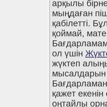
арқылы бірне
мыңдаған пі
қабілетті. Б
қоймай, мат
Бағдарламаме
ол үшін
Жүкт
жүктеп алыңы
мысалдарын к
Бағдарламан
қажет екенін
оңтайлы орн