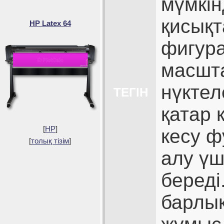
мүмкін
қисықт
HP Latex 64
фигур
масшт
нүктел
ТЕГІН
қатар 
[
HP
]
кесу 
[
толық тізім
]
алу үш
береді
барлық