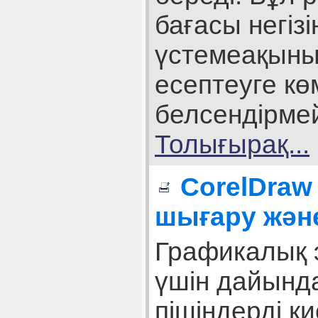
бағасы негіз
үстемеақыны
есептеуге кө
белсендірмей
Толығырақ...
CorelDraw
шығару және
Графикалық 
үшін дайынд
пішіндерді қ