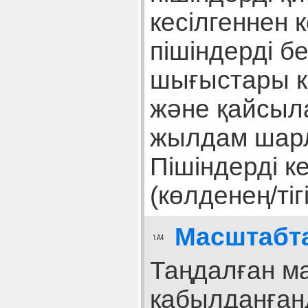
кесілгеннен 
пішіндерді бе
шығыстары ке
және қайсыл
жылдам шарла
Пішіндерді к
(көлденең/тіг
Масштабта
Таңдалған м
қабылданғанда