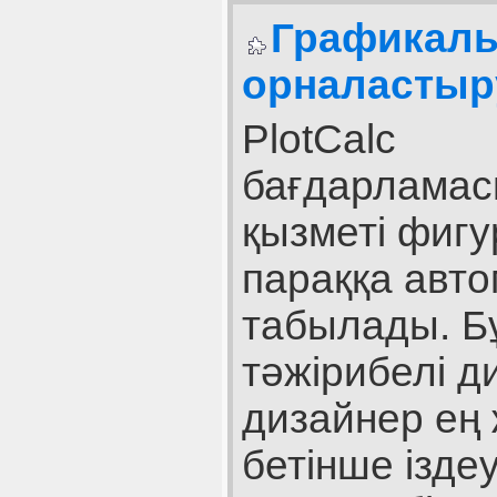
Графикалы
орналастыру
PlotCalc
бағдарламасы
қызметі фиг
параққа авт
табылады. Бұ
тәжірибелі д
дизайнер ең
бетінше іздеу