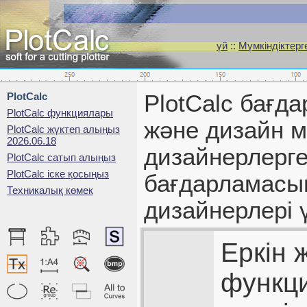
үй
::
Мүмкіндіктерг
PlotCalc
PlotCalc бағд
PlotCalc функциялары
және дизайн 
PlotCalc жүктеп алыңыз
2026.06.18
дизайнерлерге
PlotCalc сатып алыңыз
PlotCalc іске қосыңыз
бағдарламасына
Техникалық көмек
дизайнерлері 
Еркін 
функци