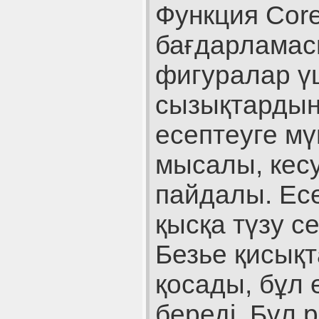
Функция Cor
бағдарламас
фигуралар ү
сызықтардың
есептеуге мү
мысалы, кесу
пайдалы. Есе
қысқа түзу 
Безье қисық
қосады, бұл 
береді. Бұл 