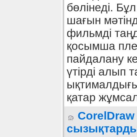
бөлінеді. Бұ
шағын мәтін
фильмді таңд
қосымша пле
пайдалану ке
үтірді алып 
ықтималдығы
қатар жұмса
CorelDraw
сызықтарды