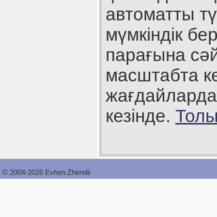
автоматты тү
мүмкіндік бе
парағына сәй
масштабта кө
жағдайларда
кезінде.
Толы
© 2004-2026 Evhen Zherelii