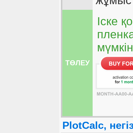
жұмыс 
Іске қ
пленка
мүмкін
ТӨЛЕУ
PlotCalc, нег