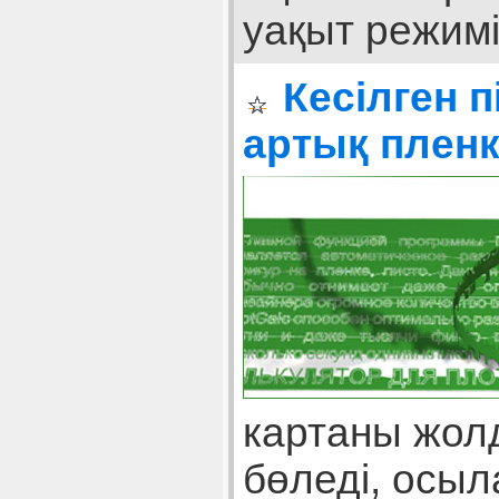
уақыт режимі
Кесілген 
артық плен
картаны жол
бөледі, осыл