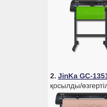
2.
JinKa GC-135
қосылды/өзгертіл