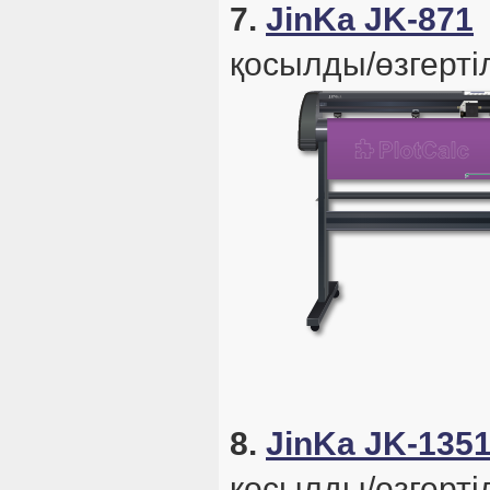
7.
JinKa JK-871
қосылды/өзгертіл
8.
JinKa JK-135
қосылды/өзгертіл