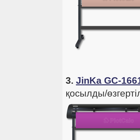
3.
JinKa GC-166
қосылды/өзгертіл