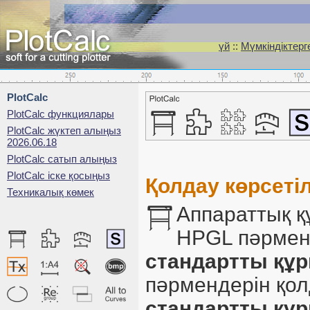
үй
::
Мүмкіндіктерг
PlotCalc
PlotCalc функциялары
PlotCalc жүктеп алыңыз
2026.06.18
PlotCalc сатып алыңыз
PlotCalc іске қосыңыз
Қолдау көрсетіл
Техникалық көмек
Аппараттық құ
HPGL пәрмен
стандартты құ
пәрмендерін қо
стандартты құ