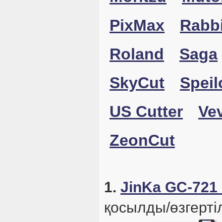
PixMax
Rabbi
Roland
Saga
SkyCut
Speil
US Cutter
Ve
ZeonCut
1.
JinKa GC-721
қосылды/өзгертіл