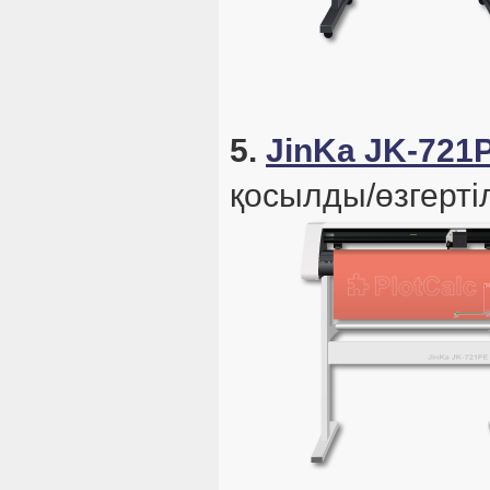
5.
JinKa JK-721
қосылды/өзгертіл