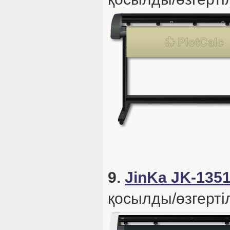
9.
JinKa JK-135
қосылды/өзгертіл