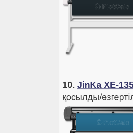
10.
JinKa XE-13
қосылды/өзгертіл