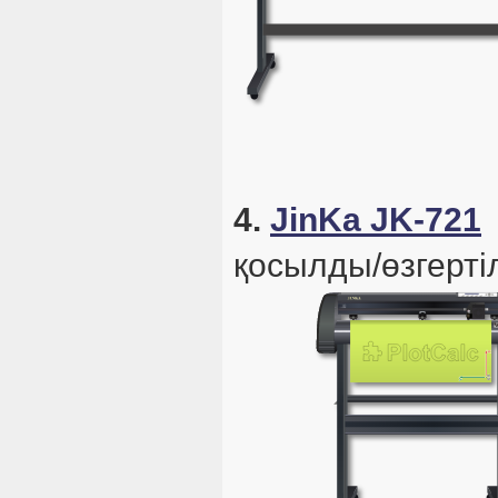
4.
JinKa JK-721
қосылды/өзгертіл