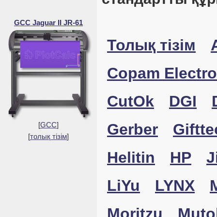
GCC Jaguar II JR-61
Толық тізім
Copam Electro
CutOk
DGI
[
GCC
]
Gerber
Giftte
[
толық тізім
]
Helitin
HP
J
LiYu
LYNX
Moritzu
Muto