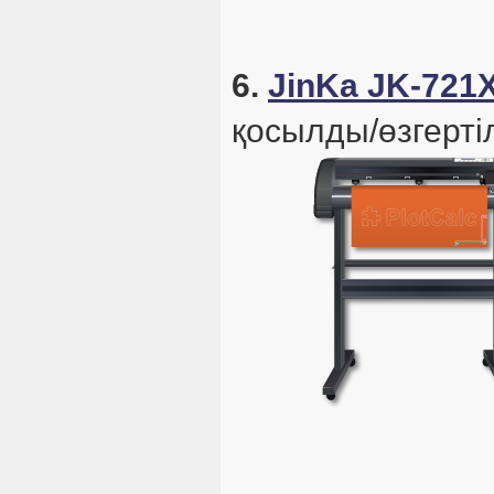
6.
JinKa JK-721
қосылды/өзгертіл