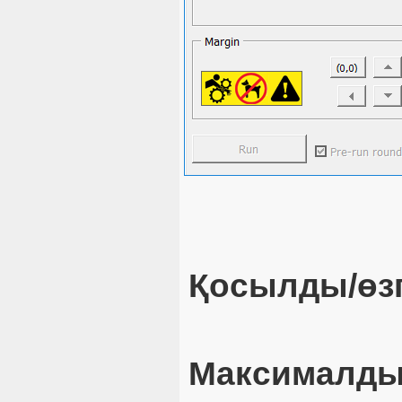
Қосылды/өзг
Максималды 