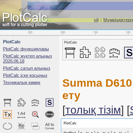
үй
::
Мүмкіндіктерг
PlotCalc
PlotCalc функциялары
PlotCalc жүктеп алыңыз
2026.06.18
PlotCalc сатып алыңыз
PlotCalc іске қосыңыз
Summa D610 
Техникалық көмек
ету
[
толық тізім
] [