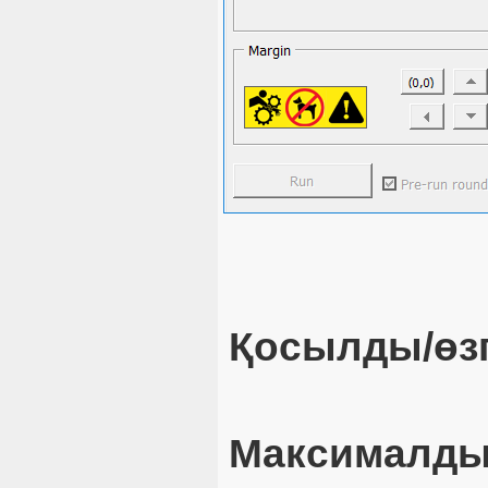
Қосылды/өзг
Максималды 