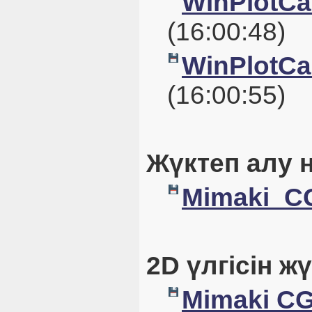
WinPlotCal
(16:00:48)
WinPlotCal
(16:00:55)
Жүктеп алу 
Mimaki_CG
2D үлгісін ж
Mimaki CG