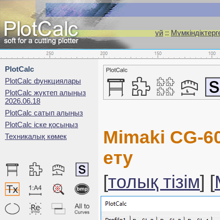
үй
::
Мүмкіндіктерг
PlotCalc
PlotCalc функциялары
PlotCalc жүктеп алыңыз
2026.06.18
PlotCalc сатып алыңыз
PlotCalc іске қосыңыз
Mimaki CG-6
Техникалық көмек
ету
[
толық тізім
] [