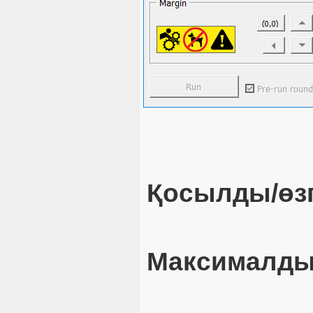
Қосылды/өзг
Максималды 