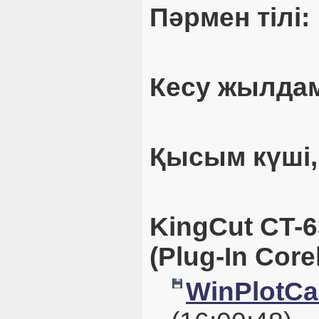
Пәрмен тілі:
Кесу жылдам
Қысым күші,
KingCut CT-6
(Plug-In Cor
WinPlotCal