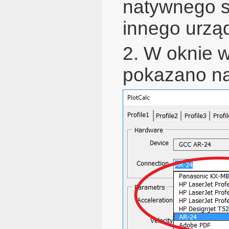
natywnego s
innego urzą
2. W oknie w
pokazano na