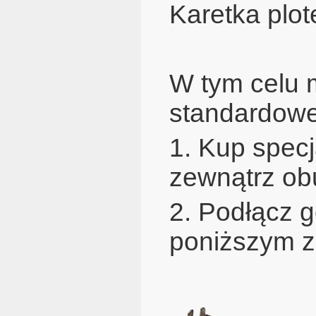
Karetka plot
W tym celu 
standardow
1. Kup spec
zewnątrz ob
2. Podłącz g
poniższym z