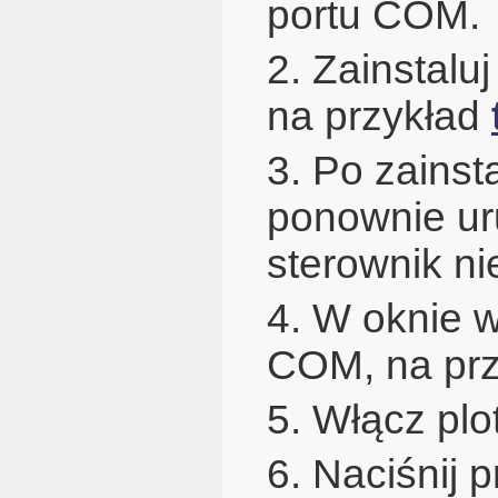
portu COM.
2. Zainstalu
na przykład
3. Po zains
ponownie ur
sterownik ni
4. W oknie 
COM, na pr
5. Włącz plo
6. Naciśnij 