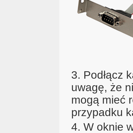
3. Podłącz 
uwagę, że n
mogą mieć r
przypadku ka
4. W oknie 