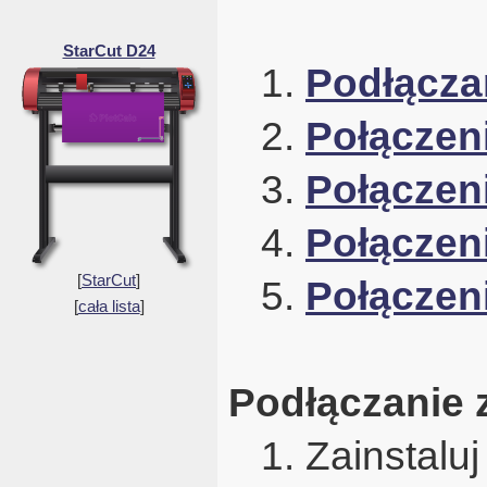
StarCut D24
1.
Podłącza
2.
Połączen
3.
Połączen
4.
Połączen
[
StarCut
]
5.
Połączeni
[
cała lista
]
Podłączanie 
1. Zainstalu