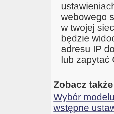
ustawieniach
webowego swo
w twojej siec
będzie widoc
adresu IP do
lub zapytać
Zobacz także
Wybór modelu p
wstępne ustaw