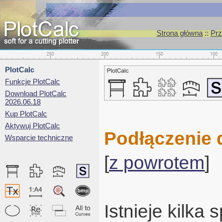
Strona główna
::
Prz
PlotCalc
Funkcje PlotCalc
Download PlotCalc
2026.06.18
Kup PlotCalc
Aktywuj PlotCalc
Podłączenie 
Wsparcie techniczne
[
z powrotem
]
Istnieje kilka