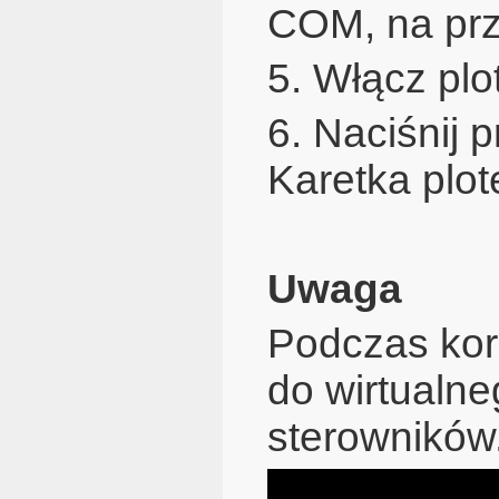
COM, na pr
5. Włącz plo
6. Naciśnij 
Karetka plot
Uwaga
Podczas kor
do wirtualn
sterowników