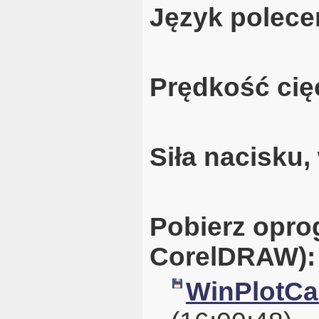
Język polece
Prędkość cię
Siła nacisku
Pobierz opro
CorelDRAW):
WinPlotCal