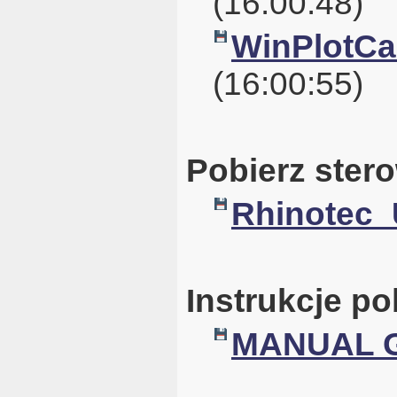
(16:00:48)
WinPlotCal
(16:00:55)
Pobierz ster
Rhinotec_
Instrukcje po
MANUAL G