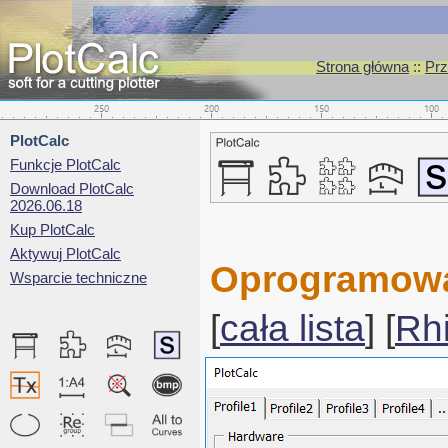
Strona główna
::
Prz
PlotCalc
Funkcje PlotCalc
Download PlotCalc
2026.06.18
Kup PlotCalc
Aktywuj PlotCalc
Oprogramowan
Wsparcie techniczne
[
cała lista
] [
Rh