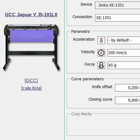
JinKa XE-1351
GCC Jaguar V J5-101LX
XE-1351
[
GCC
]
[
cała lista
]