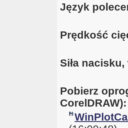
Język polece
Prędkość cię
Siła nacisku
Pobierz opro
CorelDRAW):
WinPlotCal