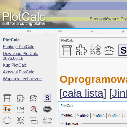
Strona główna
::
Prz
PlotCalc
Funkcje PlotCalc
Download PlotCalc
2026.06.18
Kup PlotCalc
Aktywuj PlotCalc
Oprogramowan
Wsparcie techniczne
[
cała lista
] [
Ji