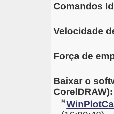
Comandos Id
Velocidade d
Força de emp
Baixar o sof
CorelDRAW):
WinPlotCal