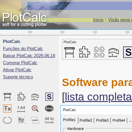
Início
::
Visão geral
PlotCalc
Funções do PlotCalc
Baixar PlotCalc 2026.06.18
Comprar PlotCalc
Ativar PlotCalc
Suporte técnico
Software par
[
lista completa