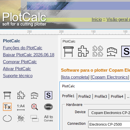
Início
::
Visão geral
PlotCalc
Funções do PlotCalc
Baixar PlotCalc 2026.06.18
Comprar PlotCalc
Ativar PlotCalc
Software para o plotter Copam El
Suporte técnico
[
lista completa
] [
Copam Electronics
]
Copam Electronics CP-
Electronics CP-2500