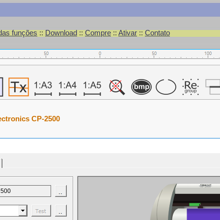
 das funções
::
Download
::
Compre
::
Ativar
::
Contato
ectronics CP-2500
2500