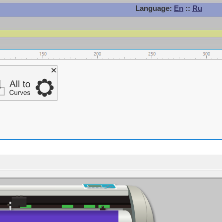
Language:
En
::
Ru