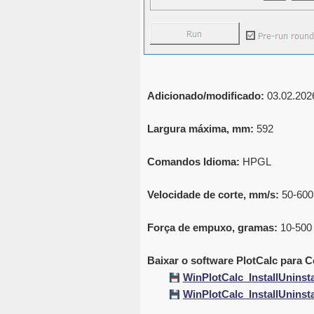
Adicionado/modificado:
03.02.2026
Largura máxima, mm:
592
Comandos Idioma:
HPGL
Velocidade de corte, mm/s:
50-600
Força de empuxo, gramas:
10-500
Baixar o software PlotCalc para 
WinPlotCalc_InstallUninsta
WinPlotCalc_InstallUninsta