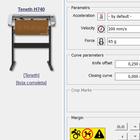
Teneth H740
[
Teneth
]
[
lista completa
]