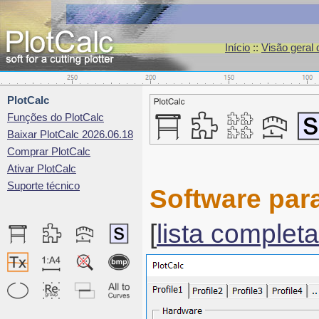
Início
::
Visão geral
PlotCalc
Funções do PlotCalc
Baixar PlotCalc 2026.06.18
Comprar PlotCalc
Ativar PlotCalc
Suporte técnico
Software par
[
lista completa