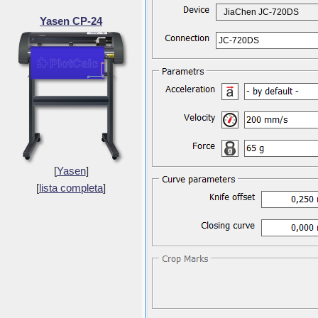
JiaChen JC-720DS
Yasen CP-24
JC-720DS
[
Yasen
]
[
lista completa
]