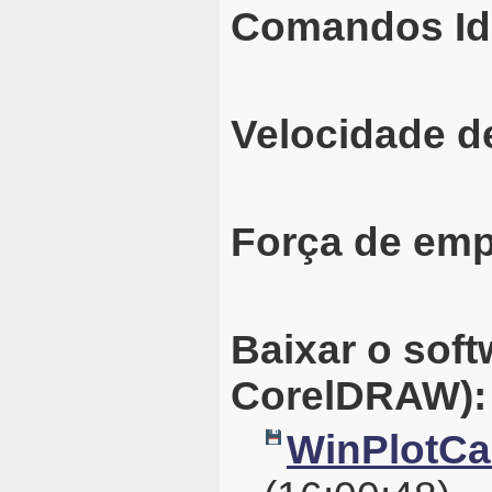
Comandos Id
Velocidade d
Força de emp
Baixar o sof
CorelDRAW):
WinPlotCal