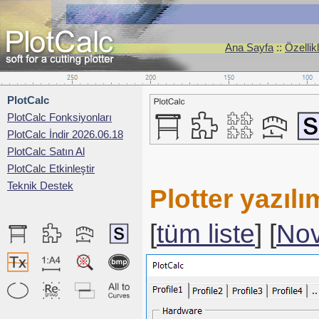
Ana Sayfa
::
Özellik
PlotCalc
PlotCalc Fonksiyonları
PlotCalc İndir 2026.06.18
PlotCalc Satın Al
PlotCalc Etkinleştir
Teknik Destek
Plotter yazı
[
tüm liste
] [
No