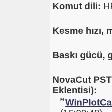
Komut dili:
H
Kesme hızı, 
Baskı gücü, 
NovaCut PST1
Eklentisi):
WinPlotCal