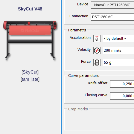
NovaCut PST1260MC
SkyCut V48
PST1260MC
[
SkyCut
]
[
tam liste
]