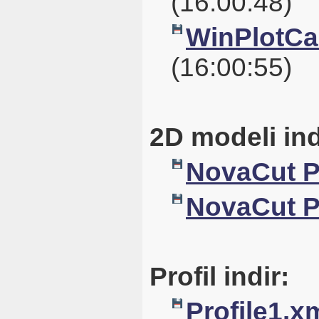
(16:00:48)
WinPlotCal
(16:00:55)
2D modeli ind
NovaCut 
NovaCut 
Profil indir:
Profile1.x