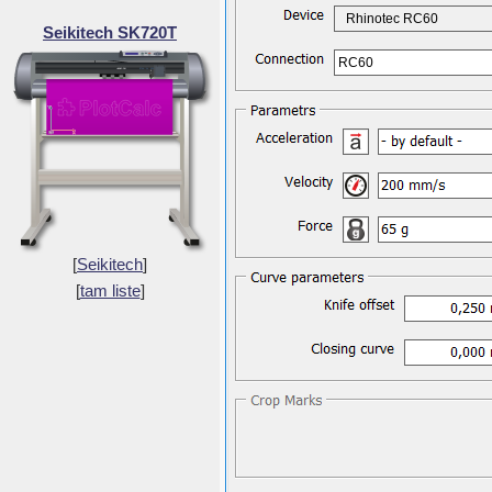
Rhinotec RC60
Seikitech SK720T
RC60
[
Seikitech
]
[
tam liste
]