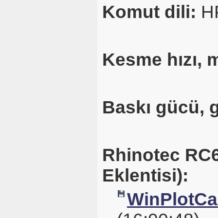
Komut dili:
H
Kesme hızı, 
Baskı gücü, 
Rhinotec RC60
Eklentisi):
WinPlotCal