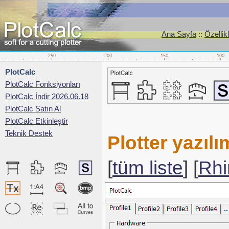
Ana Sayfa
::
Özellik
PlotCalc
PlotCalc Fonksiyonları
PlotCalc İndir 2026.06.18
PlotCalc Satın Al
PlotCalc Etkinleştir
Teknik Destek
Plotter yazıl
[
tüm liste
] [
Rhi