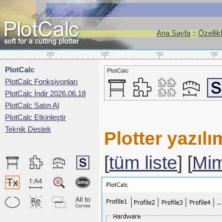
Ana Sayfa
::
Özellik
PlotCalc
PlotCalc Fonksiyonları
PlotCalc İndir 2026.06.18
PlotCalc Satın Al
PlotCalc Etkinleştir
Teknik Destek
Plotter yazıl
[
tüm liste
] [
Mim