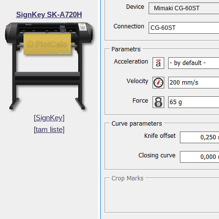
Mimaki CG-60ST
SignKey SK-A720H
CG-60ST
[
SignKey
]
[
tam liste
]