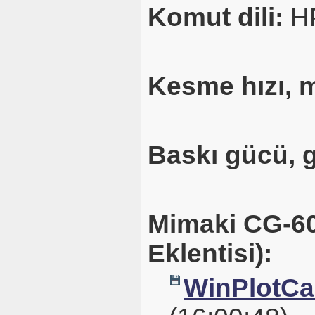
Komut dili:
H
Kesme hızı, 
Baskı gücü, 
Mimaki CG-60S
Eklentisi):
WinPlotCal