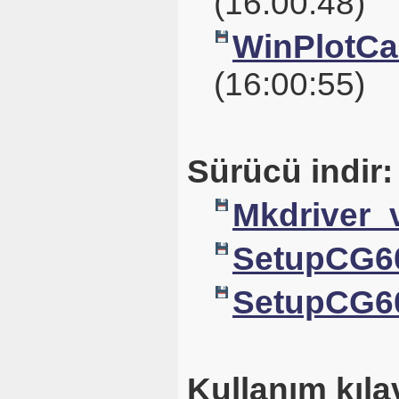
(16:00:48)
WinPlotCal
(16:00:55)
Sürücü indir:
Mkdriver_
SetupCG6
SetupCG6
Kullanım kıla