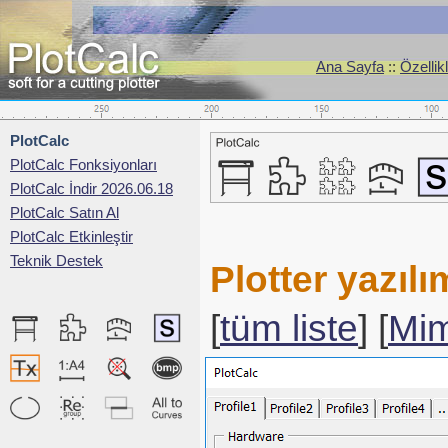
Ana Sayfa
::
Özellik
PlotCalc
PlotCalc Fonksiyonları
PlotCalc İndir 2026.06.18
PlotCalc Satın Al
PlotCalc Etkinleştir
Teknik Destek
Plotter yazıl
[
tüm liste
] [
Mim