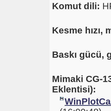
Komut dili:
H
Kesme hızı, 
Baskı gücü, 
Mimaki CG-130
Eklentisi):
WinPlotCal