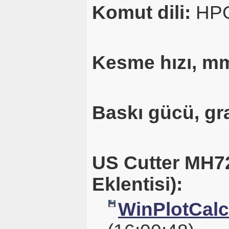
Komut dili:
HP
Kesme hızı, mm
Baskı gücü, gr
US Cutter MH72
Eklentisi):
WinPlotCalc_