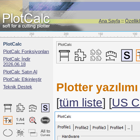
Ana Sayfa
::
Özellik
PlotCalc
PlotCalc Fonksiyonları
PlotCalc İndir
2026.06.18
PlotCalc Satın Al
PlotCalc Etkinleştir
Plotter yazılı
Teknik Destek
[
tüm liste
] [
US C