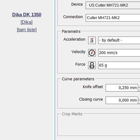
US Cutter MH721-MK2
Dika DK 1350
Cutter MH721-MK2
[
Dika
]
[
tam liste
]