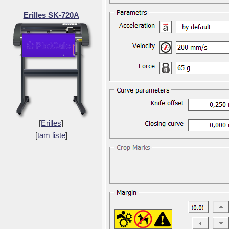
Erilles SK-720A
[
Erilles
]
[
tam liste
]