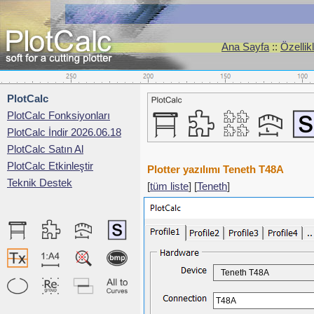
Ana Sayfa
::
Özellik
PlotCalc
PlotCalc Fonksiyonları
PlotCalc İndir 2026.06.18
PlotCalc Satın Al
PlotCalc Etkinleştir
Plotter yazılımı Teneth T48A
Teknik Destek
[
tüm liste
] [
Teneth
]
Teneth T48A
T48A