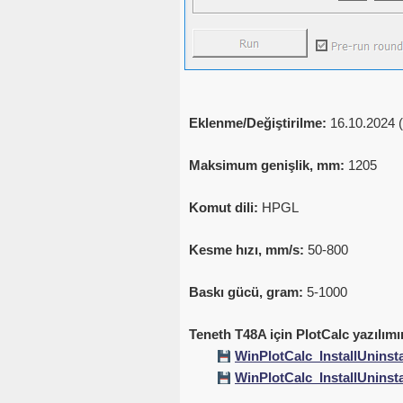
Eklenme/Değiştirilme:
16.10.2024 (
Maksimum genişlik, mm:
1205
Komut dili:
HPGL
Kesme hızı, mm/s:
50-800
Baskı gücü, gram:
5-1000
Teneth T48A için PlotCalc yazılımı
WinPlotCalc_InstallUninsta
WinPlotCalc_InstallUninsta