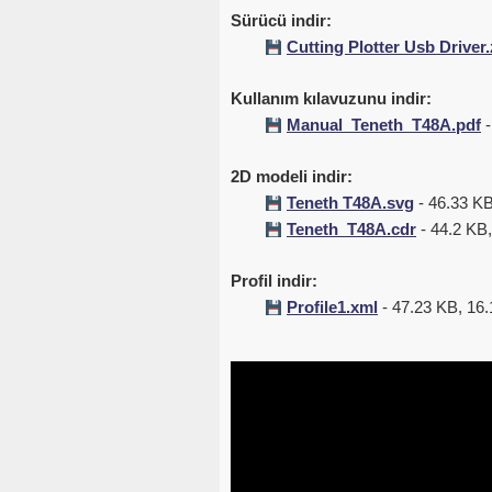
Sürücü indir:
Cutting Plotter Usb Driver.
Kullanım kılavuzunu indir:
Manual_Teneth_T48A.pdf
-
2D modeli indir:
Teneth T48A.svg
- 46.33 KB
Teneth_T48A.cdr
- 44.2 KB,
Profil indir:
Profile1.xml
- 47.23 KB, 16.