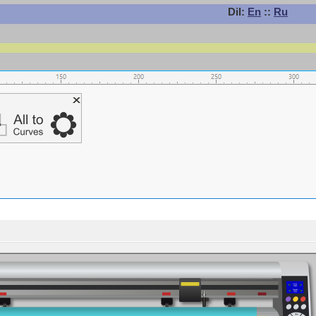
Dil:
En
::
Ru