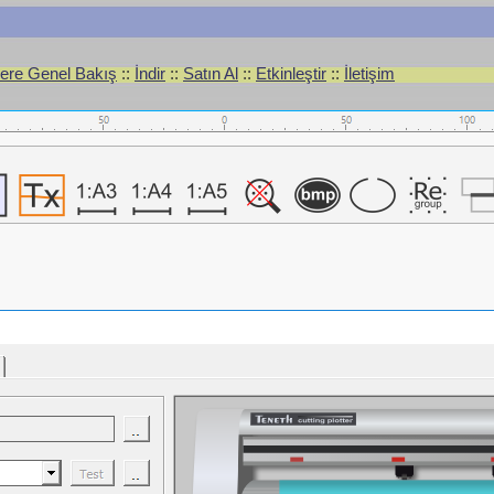
lere Genel Bakış
::
İndir
::
Satın Al
::
Etkinleştir
::
İletişim