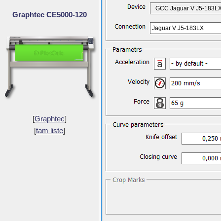
GCC Jaguar V J5-183L
Graphtec CE5000-120
Jaguar V J5-183LX
[
Graphtec
]
[
tam liste
]