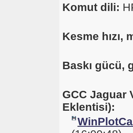
Komut dili:
H
Kesme hızı, 
Baskı gücü, 
GCC Jaguar V
Eklentisi):
WinPlotCal