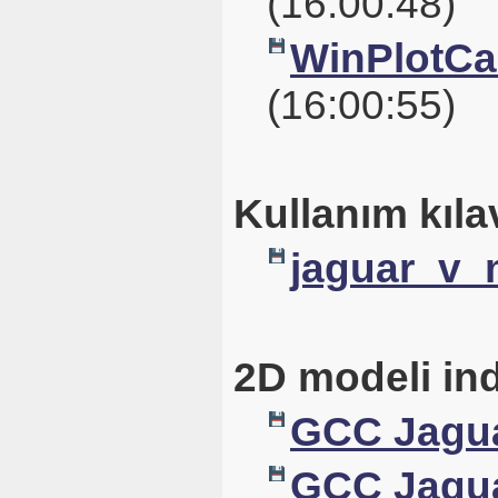
(16:00:48)
WinPlotCal
(16:00:55)
Kullanım kıla
jaguar_v_
2D modeli ind
GCC Jagua
GCC Jagua