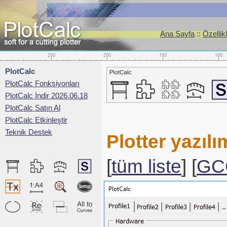
Ana Sayfa
::
Özellik
PlotCalc
PlotCalc Fonksiyonları
PlotCalc İndir 2026.06.18
PlotCalc Satın Al
PlotCalc Etkinleştir
Teknik Destek
Plotter yazı
[
tüm liste
] [
GC