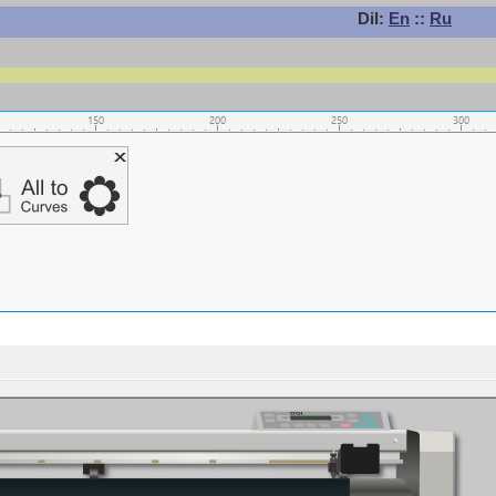
Dil:
En
::
Ru