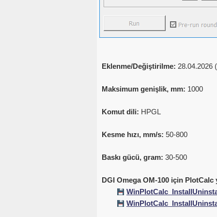
Eklenme/Değiştirilme:
28.04.2026 (
Maksimum genişlik, mm:
1000
Komut dili:
HPGL
Kesme hızı, mm/s:
50-800
Baskı gücü, gram:
30-500
DGI Omega OM-100 için PlotCalc ya
WinPlotCalc_InstallUninsta
WinPlotCalc_InstallUninsta