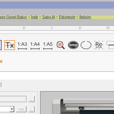
lere Genel Bakış
::
İndir
::
Satın Al
::
Etkinleştir
::
İletişim
00