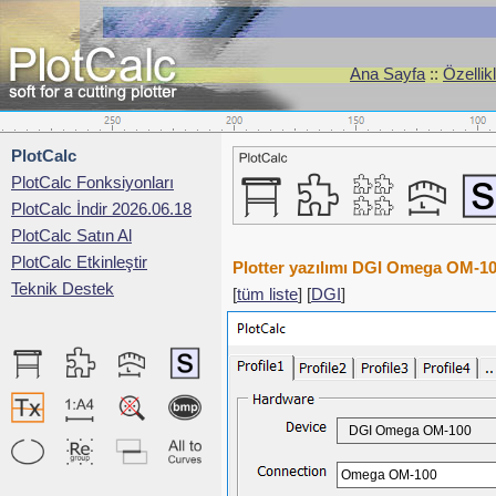
Ana Sayfa
::
Özellik
PlotCalc
PlotCalc Fonksiyonları
PlotCalc İndir 2026.06.18
PlotCalc Satın Al
PlotCalc Etkinleştir
Plotter yazılımı DGI Omega OM-1
Teknik Destek
[
tüm liste
] [
DGI
]
DGI Omega OM-100
Omega OM-100