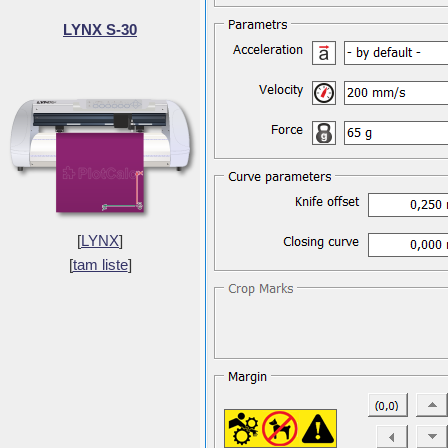
LYNX S-30
[
LYNX
]
[
tam liste
]