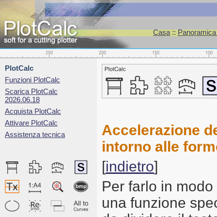
Casa
::
Panoramica d
PlotCalc
Funzioni PlotCalc
Scarica PlotCalc
2026.06.18
Acquista PlotCalc
Attivare PlotCalc
Accelerazione de
Assistenza tecnica
intorno alle form
[
indietro
]
Per farlo in modo 
una funzione spec