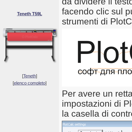
da dividere il tes
facendo clic sul p
Teneth T59L
strumenti di PlotC
[
Teneth
]
[
elenco completo
]
Per avere un retta
impostazioni di Pl
la casella di cont