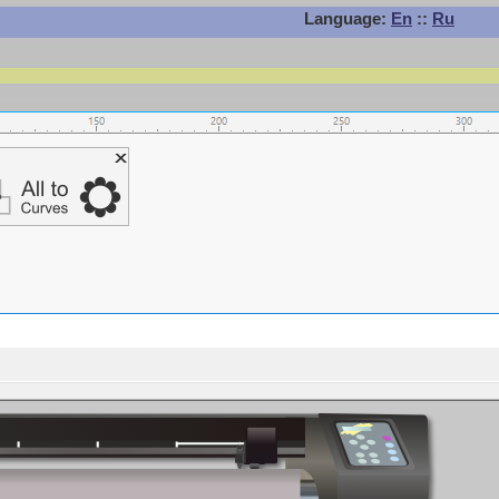
Language:
En
::
Ru