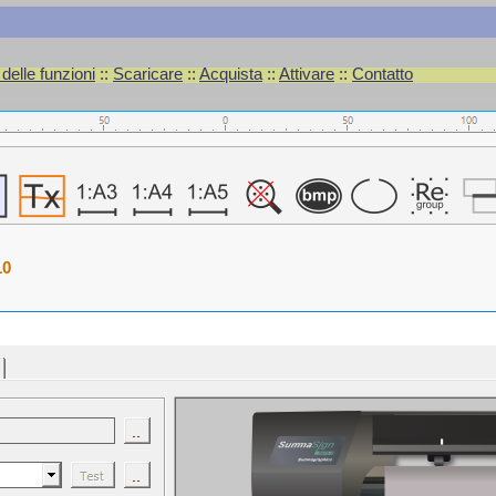
elle funzioni
::
Scaricare
::
Acquista
::
Attivare
::
Contatto
10