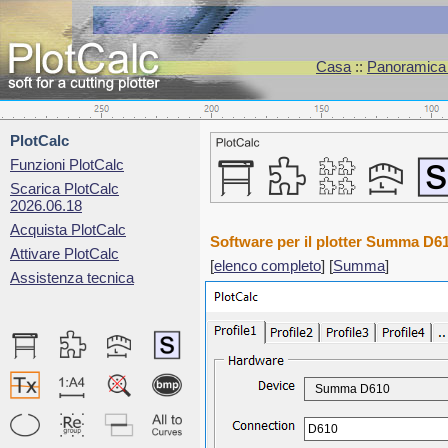
Casa
::
Panoramica d
PlotCalc
Funzioni PlotCalc
Scarica PlotCalc
2026.06.18
Acquista PlotCalc
Software per il plotter Summa D6
Attivare PlotCalc
[
elenco completo
] [
Summa
]
Assistenza tecnica
Summa D610
D610