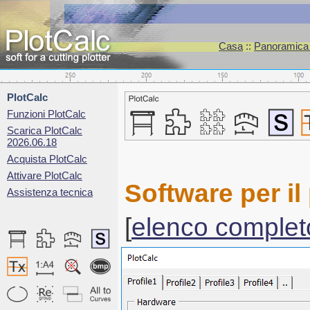
Casa
::
Panoramica d
PlotCalc
Funzioni PlotCalc
Scarica PlotCalc
2026.06.18
Acquista PlotCalc
Attivare PlotCalc
Software per il
Assistenza tecnica
[
elenco complet