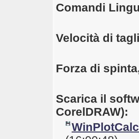
Comandi Lingu
Velocità di tag
Forza di spint
Scarica il soft
CorelDRAW):
WinPlotCalc_