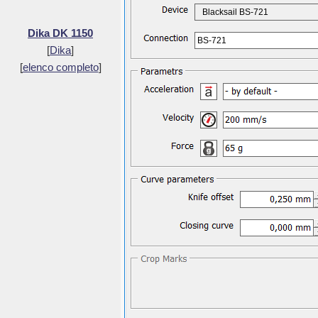
Blacksail BS-721
Dika DK 1150
BS-721
[
Dika
]
[
elenco completo
]