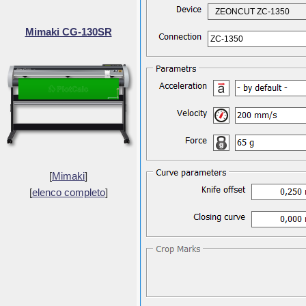
ZEONCUT ZC-1350
Mimaki CG-130SR
ZC-1350
[
Mimaki
]
[
elenco completo
]