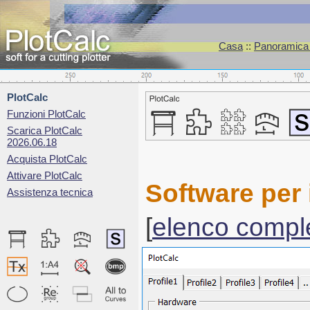
Casa
::
Panoramica d
PlotCalc
Funzioni PlotCalc
Scarica PlotCalc
2026.06.18
Acquista PlotCalc
Attivare PlotCalc
Software per
Assistenza tecnica
[
elenco compl