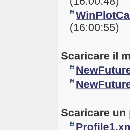
(16:00:48)
WinPlotCal
(16:00:55)
Scaricare il 
NewFuture
NewFuture
Scaricare un 
Profile1.x