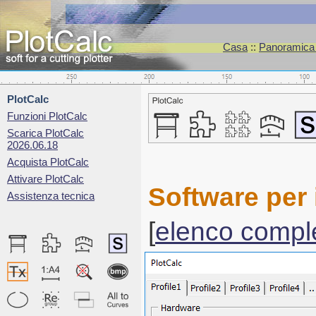
Casa
::
Panoramica d
PlotCalc
Funzioni PlotCalc
Scarica PlotCalc
2026.06.18
Acquista PlotCalc
Attivare PlotCalc
Software per 
Assistenza tecnica
[
elenco compl