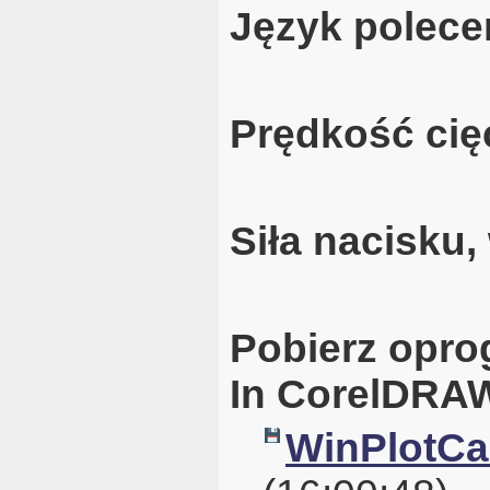
Język polece
Prędkość cię
Siła nacisku
Pobierz opro
In CorelDRAW
WinPlotCal