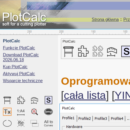
Strona główna
::
Prz
PlotCalc
Funkcje PlotCalc
Download PlotCalc
2026.06.18
Kup PlotCalc
Aktywuj PlotCalc
Oprogramowan
Wsparcie techniczne
[
cała lista
] [
YI