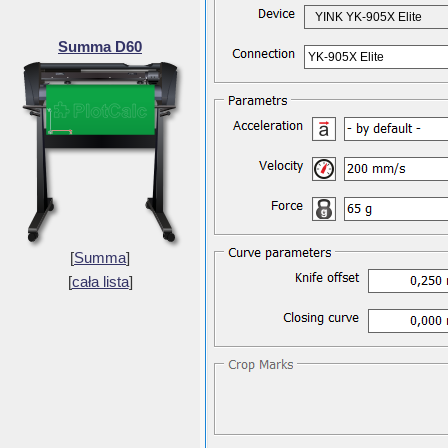
YINK YK-905X Elite
Summa D60
YK-905X Elite
[
Summa
]
[
cała lista
]