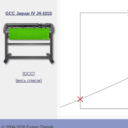
GCC Jaguar IV J4-101S
[
GCC
]
[
весь список
]
© 2004-2026 Evhen Zherelii