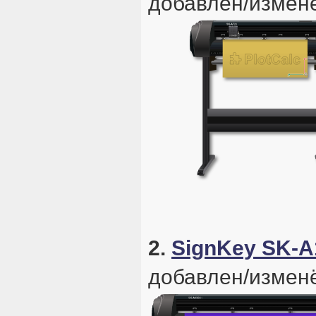
добавлен/изменё
2.
SignKey SK-
добавлен/изменё