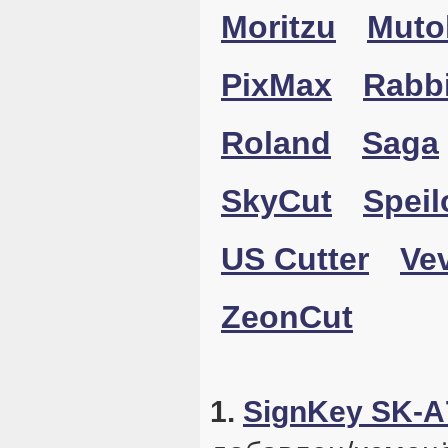
Moritzu
Muto
PixMax
Rabbi
Roland
Saga
SkyCut
Speil
US Cutter
Ve
ZeonCut
1.
SignKey SK-