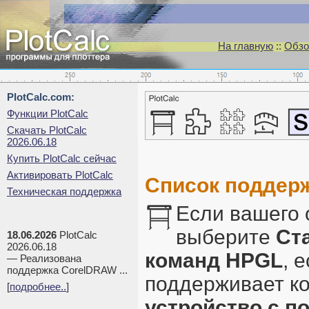
На главную
::
Обзо
PlotCalc.com:
Функции PlotCalc
Скачать PlotCalc
2026.06.18
Купить PlotCalc сейчас
Активировать PlotCalc
Список поддер
Техническая поддержка
Если вашего 
выберите
Ст
18.06.2026
PlotCalc
2026.06.18
команд HPGL
, 
— Реализована
поддержка CorelDRAW ...
поддерживает к
[
подробнее..
]
устройство с п