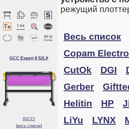
режущий плотте
Весь список
Copam Electro
GCC Expert II 52LX
CutOk
DGI
Gerber
Giftte
Helitin
HP
J
LiYu
LYNX
[
GCC
]
[
весь список
]