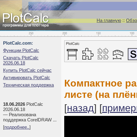
На главную
::
Обзо
PlotCalc.com:
Функции PlotCalc
Скачать PlotCalc
2026.06.18
Купить PlotCalc сейчас
Активировать PlotCalc
Компактное ра
Техническая поддержка
листе (на плён
18.06.2026
PlotCalc
[
назад
] [
пример
2026.06.18
— Реализована
поддержка CorelDRAW ...
[
подробнее..
]