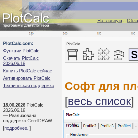
На главную
::
Обзо
PlotCalc.com:
Функции PlotCalc
Скачать PlotCalc
2026.06.18
Купить PlotCalc сейчас
Активировать PlotCalc
Софт для пл
Техническая поддержка
[
весь список
] 
18.06.2026
PlotCalc
2026.06.18
— Реализована
поддержка CorelDRAW ...
[
подробнее..
]