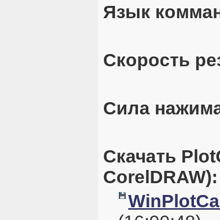
Язык комман
Скорость рез
Сила нажима
Скачать Plot
CorelDRAW):
WinPlotCal