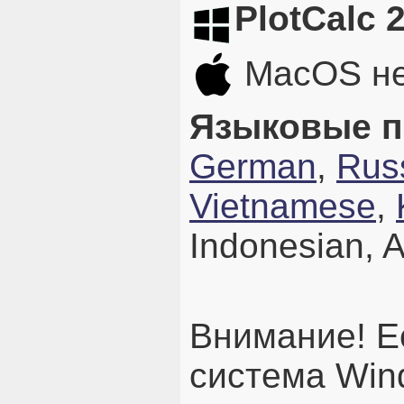
PlotCalc 
MacOS не
Языковые п
German
,
Rus
Vietnamese
,
Indonesian, A
Внимание! Е
система Wind