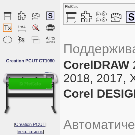
Поддержива
Creation PCUT CT1080
CorelDRAW
2
2018, 2017, X
Corel DESI
Автоматиче
[
Creation PCUT
]
[
весь список
]