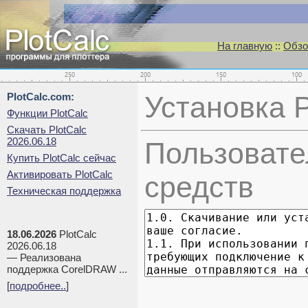
На главную
::
Обзо
PlotCalc.com:
Установка P
Функции PlotCalc
Скачать PlotCalc
2026.06.18
Пользовате
Купить PlotCalc сейчас
Активировать PlotCalc
средств
Техническая поддержка
18.06.2026
PlotCalc
2026.06.18
— Реализована
поддержка CorelDRAW ...
[
подробнее..
]