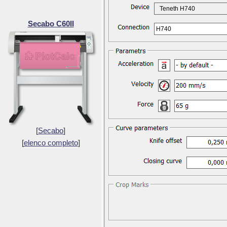
Teneth H740
Secabo C60II
H740
[
Secabo
]
[
elenco completo
]