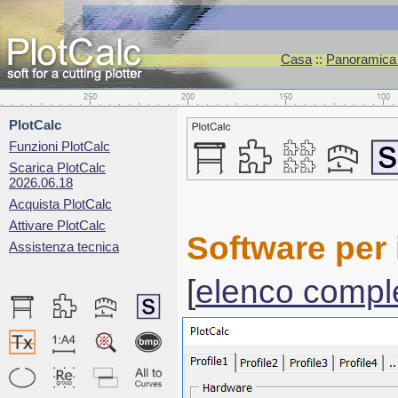
Casa
::
Panoramica d
PlotCalc
Funzioni PlotCalc
Scarica PlotCalc
2026.06.18
Acquista PlotCalc
Attivare PlotCalc
Software per 
Assistenza tecnica
[
elenco compl