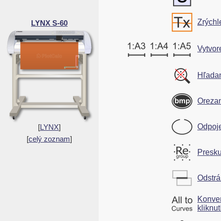
Zrýchle
LYNX S-60
Vytvor
Hľadan
Orezan
Odpoje
[
LYNX
]
[
celý zoznam
]
Presk
Odstrá
Konver
kliknu