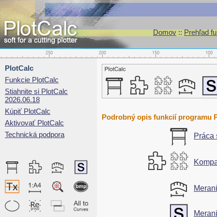
Domov
::
Prehľad fu
PlotCalc
Funkcie PlotCalc
Stiahnite si PlotCalc
2026.06.18
Kúpiť PlotCalc
Podrobný opis funkcií programu P
Aktivovať PlotCalc
Technická podpora
Práca 
Kompak
Merani
Merani