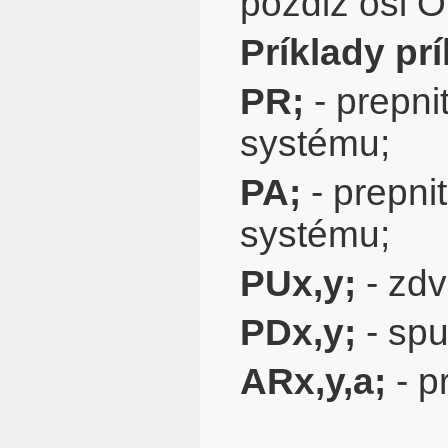
pozdĺž osi 
Príklady pr
PR;
- prepni
systému;
PA;
- prepni
systému;
PUx,y;
- zdv
PDx,y;
- spu
ARx,y,a;
- p