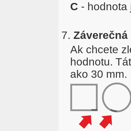
C
- hodnota j
7.
Záverečná 
Ak chcete zl
hodnotu. Tát
ako 30 mm.