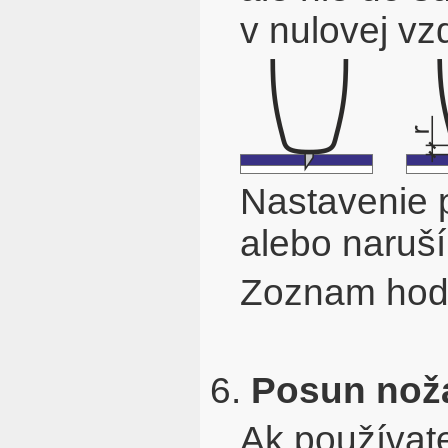
v nulovej vzd
Nastavenie p
alebo naruší
Zoznam hodn
6.
Posun nož
Ak používate