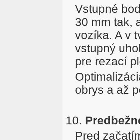
Vstupné bod
30 mm tak, a
vozíka. A v
vstupný uhol
pre rezací p
Optimalizáci
obrys a až p
10.
Predbežn
Pred začatí