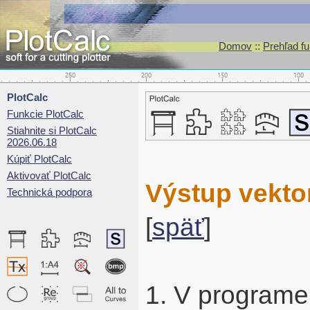
Domov
::
Prehľad fu
PlotCalc
Funkcie PlotCalc
Stiahnite si PlotCalc
2026.06.18
Kúpiť PlotCalc
Aktivovať PlotCalc
Výstup vekto
Technická podpora
[
späť
]
1. V programe