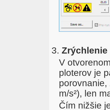
3.
Zrýchlenie
V otvorenom 
ploterov je 
porovnanie,
m/s²), len m
Čím nižšie je