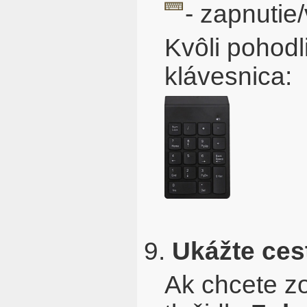
- zapnutie
Kvôli pohod
klávesnica:
9.
Ukážte ces
Ak chcete zo