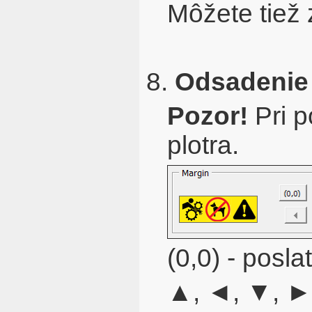
Môžete tiež
8.
Odsadenie
Pozor!
Pri p
plotra.
(0,0) - posl
▲, ◄, ▼, ► 