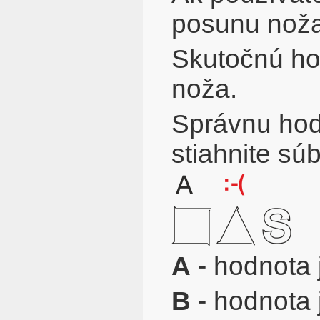
posunu noža,
Skutočnú ho
noža.
Správnu hodn
stiahnite sú
A
- hodnota j
B
- hodnota 