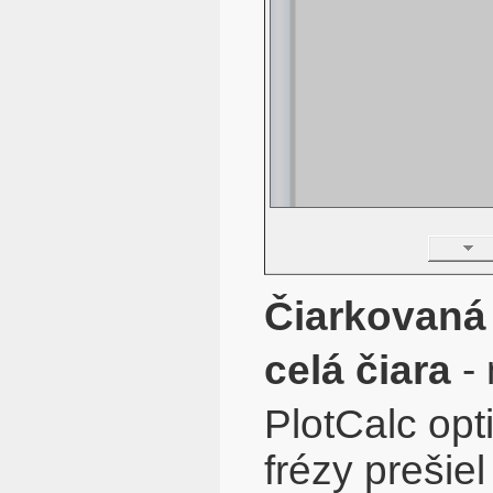
Čiarkovaná 
celá čiara
- 
PlotCalc opt
frézy prešie