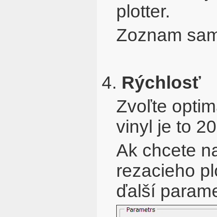
plotter.
Zoznam samo
4.
Rýchlosť
Zvoľte optim
vinyl je to 
Ak chcete na
rezacieho pl
ďalší parame