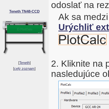
odoslať na r
Teneth TN48-CCD
Ak sa medzi
Urýchliť ex
2. Kliknite na 
[
Teneth
]
[
celý zoznam
]
nasledujúce o