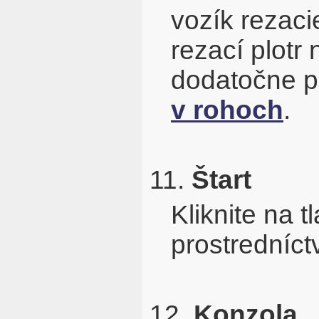
vozík rezac
rezací plotr
dodatočne p
v rohoch
.
11.
Štart
Kliknite na t
prostredníc
12.
Konzola