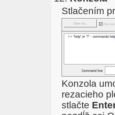
Stlačením pr
Konzola umo
rezacieho pl
stlačte
Ente