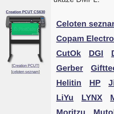
Creation PCUT CS630
Celoten sezn
Copam Electro
CutOk
DGI
[
Creation PCUT
]
Gerber
Giftte
[
celoten seznam
]
Helitin
HP
J
LiYu
LYNX
Moritzu
Muto