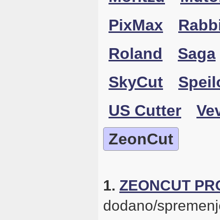
PixMax
Rabbi
Roland
Saga
SkyCut
Speil
US Cutter
Ve
ZeonCut
1.
ZEONCUT PRO
dodano/spremenj