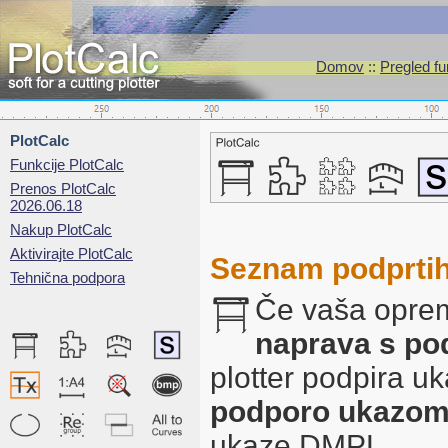
Domov
::
Pregled fu
PlotCalc
Funkcije PlotCalc
Prenos PlotCalc
2026.06.18
Nakup PlotCalc
Aktivirajte PlotCalc
Seznam podprtih 
Tehnična podpora
Če vaša oprem
naprava s p
plotter podpira u
podporo ukazo
ukaze DMPL.