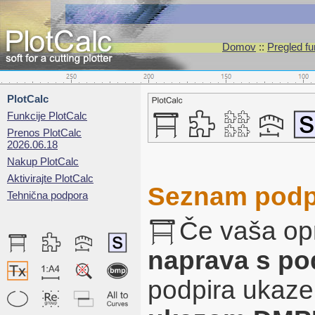
Domov
::
Pregled fu
PlotCalc
Funkcije PlotCalc
Prenos PlotCalc
2026.06.18
Nakup PlotCalc
Aktivirajte PlotCalc
Seznam podprt
Tehnična podpora
Če vaša op
naprava s p
podpira ukaze