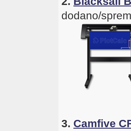
2.
Blacksail 
dodano/sprem
3.
Camfive C