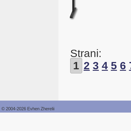
Strani:
1
2
3
4
5
6
© 2004-2026 Evhen Zherelii