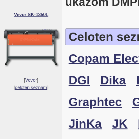
ukazom DMP
Vevor SK-1350L
Celoten se
Copam Elec
DGI
Dika
[
Vevor
]
[
celoten seznam
]
Graphtec
JinKa
JK