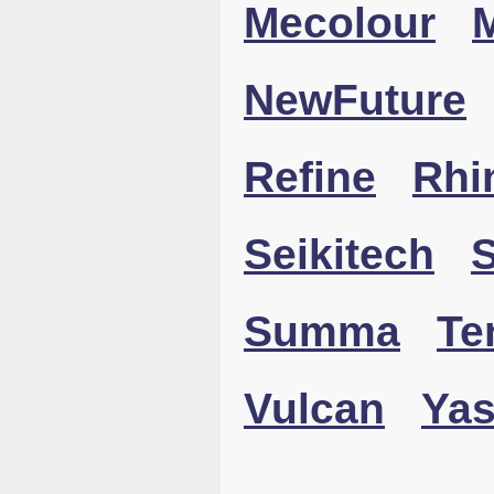
Mecolour
NewFuture
Refine
Rhi
Seikitech
Summa
Te
Vulcan
Ya