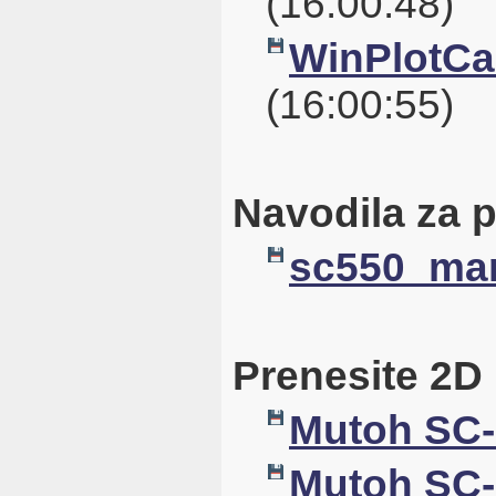
(16:00:48)
WinPlotCal
(16:00:55)
Navodila za 
sc550_man
Prenesite 2D
Mutoh SC-
Mutoh SC-