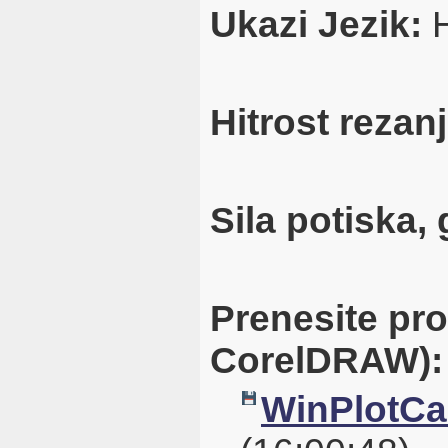
Ukazi Jezik:
Hitrost rezan
Sila potiska, 
Prenesite pr
CorelDRAW):
WinPlotCal