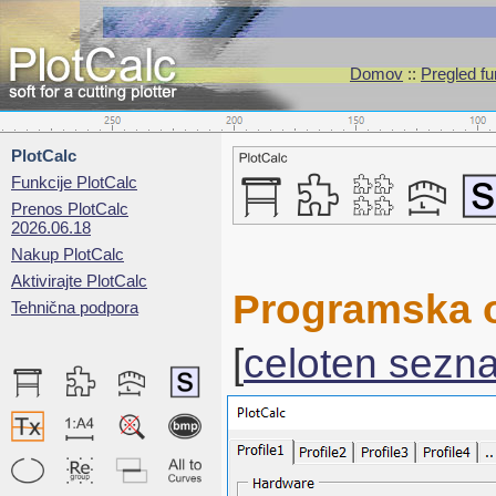
Domov
::
Pregled fu
PlotCalc
Funkcije PlotCalc
Prenos PlotCalc
2026.06.18
Nakup PlotCalc
Aktivirajte PlotCalc
Programska o
Tehnična podpora
[
celoten sezn