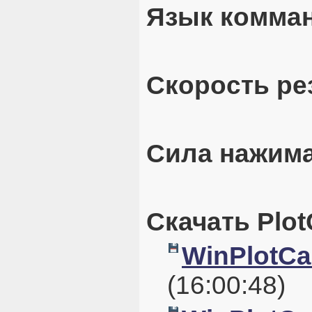
Язык комман
Скорость рез
Сила нажима
Скачать PlotC
WinPlotCal
(16:00:48)