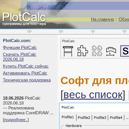
На главную
::
Обзо
PlotCalc.com:
Функции PlotCalc
Скачать PlotCalc
2026.06.18
Купить PlotCalc сейчас
Активировать PlotCalc
Софт для пло
Техническая поддержка
[
весь список
] 
18.06.2026
PlotCalc
2026.06.18
— Реализована
поддержка CorelDRAW ...
[
подробнее..
]