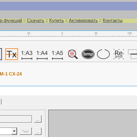
р функций
::
Скачать
::
Купить
::
Активировать
::
Контакты
M-1 CX-24