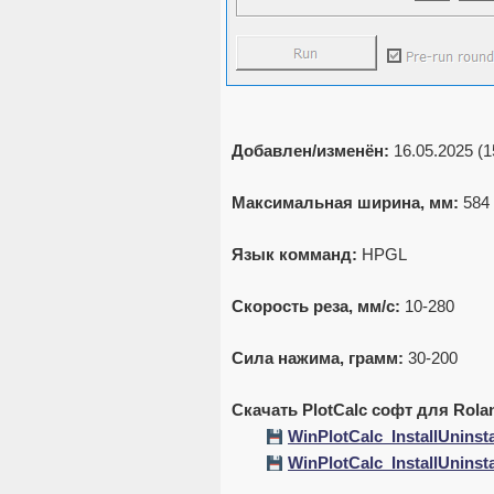
Добавлен/изменён:
16.05.2025 (1
Максимальная ширина, мм:
584
Язык комманд:
HPGL
Скорость реза, мм/с:
10-280
Сила нажима, грамм:
30-200
Скачать PlotCalc софт для Rola
WinPlotCalc_InstallUninsta
WinPlotCalc_InstallUninsta