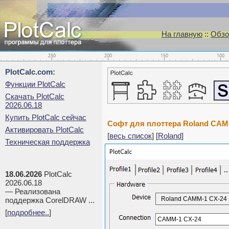
На главную
::
Обзо
PlotCalc.com:
Функции PlotCalc
Скачать PlotCalc
2026.06.18
Купить PlotCalc сейчас
Софт для плоттера Roland CAM
Активировать PlotCalc
[
весь список
] [
Roland
]
Техническая поддержка
18.06.2026
PlotCalc
2026.06.18
— Реализована
Roland CAMM-1 CX-24
поддержка CorelDRAW ...
[
подробнее..
]
CAMM-1 CX-24