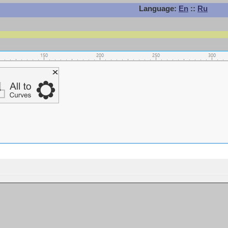
Language:
En
::
Ru