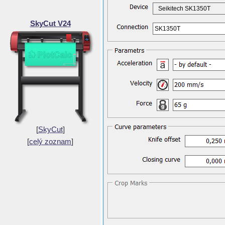
Seikitech SK1350T
SkyCut V24
SK1350T
[
SkyCut
]
[
celý zoznam
]