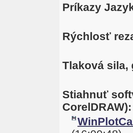
Príkazy Jazyk
Rýchlosť rez
Tlaková sila,
Stiahnuť soft
CorelDRAW):
WinPlotCal