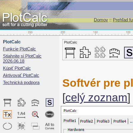
Domov
::
Prehľad fu
PlotCalc
Funkcie PlotCalc
Stiahnite si PlotCalc
2026.06.18
Kúpiť PlotCalc
Aktivovať PlotCalc
Softvér pre p
Technická podpora
[
celý zoznam
]