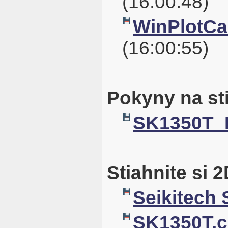
(16:00:48)
WinPlotCal
(16:00:55)
Pokyny na st
SK1350T_
Stiahnite si 
Seikitech
SK1350T.c